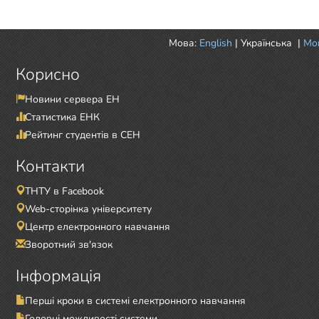
Мова:
English
|
Українська
|
Mor
Корисно
Новини сервера ЕН
Статистика ЕНК
Рейтинг студентів в СЕН
Контакти
ТНТУ в Facebook
Web-сторінка університету
Центр електронного навчання
Зворотний зв'язок
Інформація
Перші кроки в системі електронного навчання
Головні можливості системи