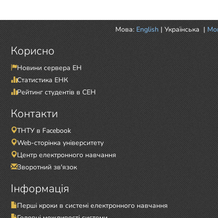
Мова:
English
|
Українська
|
Mor
Корисно
Новини сервера ЕН
Статистика ЕНК
Рейтинг студентів в СЕН
Контакти
ТНТУ в Facebook
Web-сторінка університету
Центр електронного навчання
Зворотний зв'язок
Інформація
Перші кроки в системі електронного навчання
Головні можливості системи