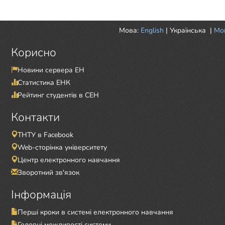
Мова:
English
|
Українська
|
Mor
Корисно
Новини сервера ЕН
Статистика ЕНК
Рейтинг студентів в СЕН
Контакти
ТНТУ в Facebook
Web-сторінка університету
Центр електронного навчання
Зворотний зв'язок
Інформація
Перші кроки в системі електронного навчання
Головні можливості системи