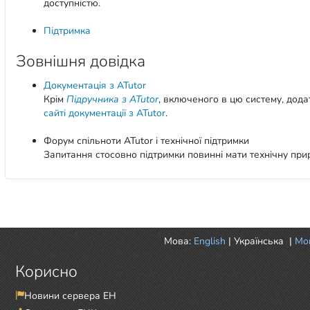
доступністю.
Підтримка
Зовнішня довідка
Документація з ATutor
Крім
Підручника з ATutor
, включеного в цю систему, дода
сайті документації з ATutor
.
Форум спільноти ATutor і технічної підтримки
Запитання стосовно підтримки повинні мати технічну при
Мова:
English
|
Українська
|
Mor
Корисно
Новини сервера ЕН