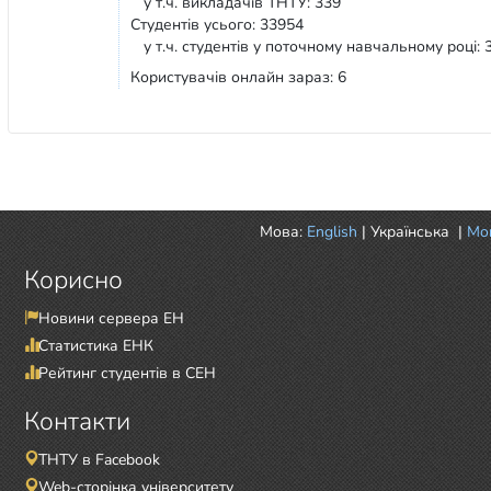
у т.ч. викладачів ТНТУ: 339
Студентів усього: 33954
у т.ч. студентів у поточному навчальному році: 
Користувачів онлайн зараз: 6
Мова:
English
|
Українська
|
Mor
Корисно
Новини сервера ЕН
Статистика ЕНК
Рейтинг студентів в СЕН
Контакти
ТНТУ в Facebook
Web-сторінка університету