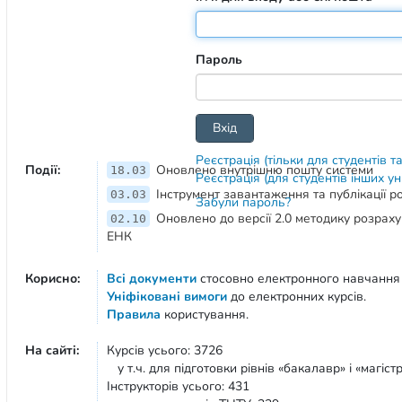
Пароль
Реєстрація (тільки для студентів т
Події:
Оновлено внутрішню пошту системи
18.03
Реєстрація (для студентів інших у
Інструмент завантаження та публікації 
03.03
Забули пароль?
Оновлено до версії 2.0 методику розрах
02.10
ЕНК
Корисно:
Всі документи
стосовно електронного навчання
Уніфіковані вимоги
до електронних курсів.
Правила
користування.
На сайті:
Курсів усього: 3726
у т.ч. для підготовки рівнів «бакалавр» і «магістр
Інструкторів усього: 431