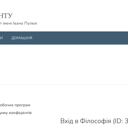
НТУ
т імені Івана Пулюя
НИ
ДОМАШНЯ
робочих програм
унку коефіцієнтів
Вхід в Філософія (ID: 