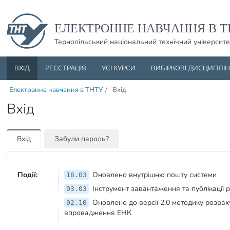
Пропустити навігацю і баннер та перейти до вмісту
ЕЛЕКТРОННЕ НАВЧАННЯ В Т
Тернопільський національний технічний університе
ВХІД
РЕЄСТРАЦІЯ
УСІ КУРСИ
ВИБІРКОВІ ДИСЦИПЛІ
Електронне навчання в ТНТУ
/
Вхід
Вхід
Вхід
Забули пароль?
Події:
Оновлено внутрішню пошту системи
18.03
Інструмент завантаження та публікації 
03.03
Оновлено до версії 2.0 методику розрах
02.10
впровадження ЕНК