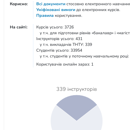
Корисно:
Всі документи
стосовно електронного навчанн
Уніфіковані вимоги
до електронних курсів.
Правила
користування.
На сайті:
Курсів усього: 3726
у т.ч. для підготовки рівнів «бакалавр» і «магіст
Інструкторів усього: 431
у т.ч. викладачів ТНТУ: 339
Студентів усього: 33954
у т.ч. студентів у поточному навчальному році:
Користувачів онлайн зараз: 1
339 інструкторів