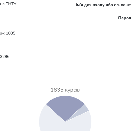
я в ТНТУ.
Ім’я для входу або ел. пош
Парол
р»: 1835
 3286
1835 курсів