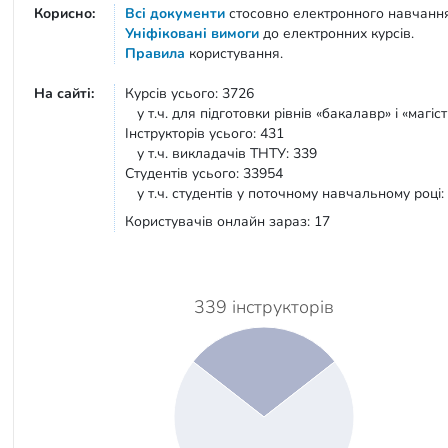
Корисно:
Всі документи
стосовно електронного навчанн
Уніфіковані вимоги
до електронних курсів.
Правила
користування.
На сайті:
Курсів усього: 3726
у т.ч. для підготовки рівнів «бакалавр» і «магіст
Інструкторів усього: 431
у т.ч. викладачів ТНТУ: 339
Студентів усього: 33954
у т.ч. студентів у поточному навчальному році:
Користувачів онлайн зараз: 17
339 інструкторів