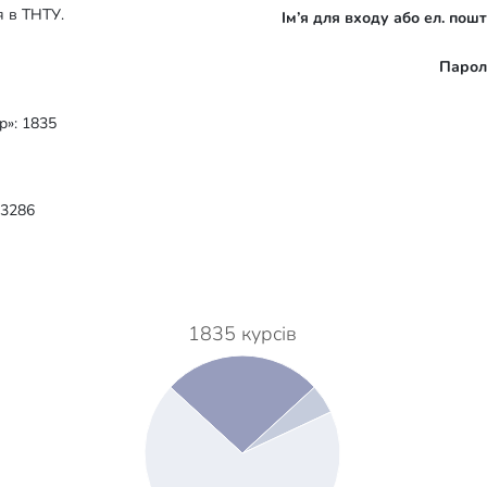
я в ТНТУ.
Ім’я для входу або ел. пош
Парол
р»: 1835
 3286
1835 курсів