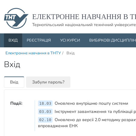
Пропустити навігацю і баннер та перейти до вмісту
ЕЛЕКТРОННЕ НАВЧАННЯ В Т
Тернопільський національний технічний університе
ВХІД
РЕЄСТРАЦІЯ
УСІ КУРСИ
ВИБІРКОВІ ДИСЦИПЛІ
Електронне навчання в ТНТУ
/
Вхід
Вхід
Вхід
Забули пароль?
Події:
Оновлено внутрішню пошту системи
18.03
Інструмент завантаження та публікації 
03.03
Оновлено до версії 2.0 методику розрах
02.10
впровадження ЕНК