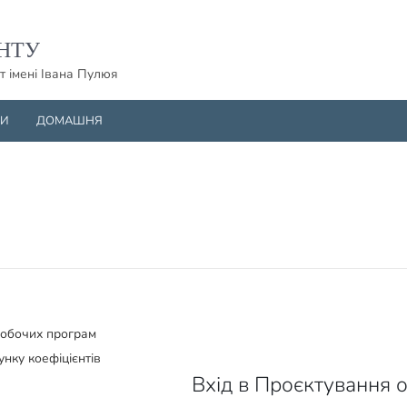
НТУ
т імені Івана Пулюя
НИ
ДОМАШНЯ
робочих програм
унку коефіцієнтів
Вхід в Проєктування о