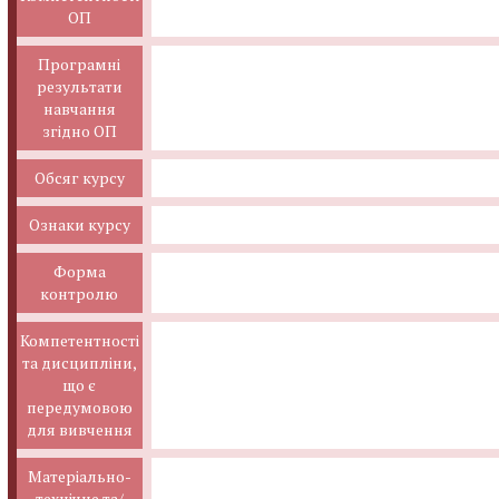
ОП
Програмні
результати
навчання
згідно ОП
Обсяг курсу
Ознаки курсу
Форма
контролю
Компетентності
та дисципліни,
що є
передумовою
для вивчення
Матеріально-
технічне та/