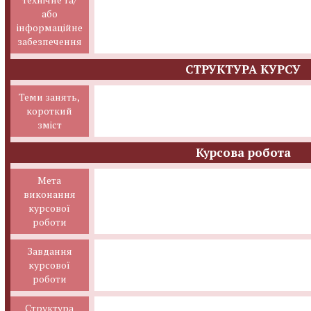
або
інформаційне
забезпечення
СТРУКТУРА КУРСУ
Теми занять,
короткий
зміст
Курсова робота
Мета
виконання
курсової
роботи
Завдання
курсової
роботи
Структура