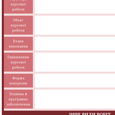
курсової
роботи
Обсяг
курсової
роботи
Етапи
виконання
Оцінювання
курсової
роботи
Форма
контролю
Технічне й
програмне
забезпечення
ІНШІ ВИДИ РОБІТ