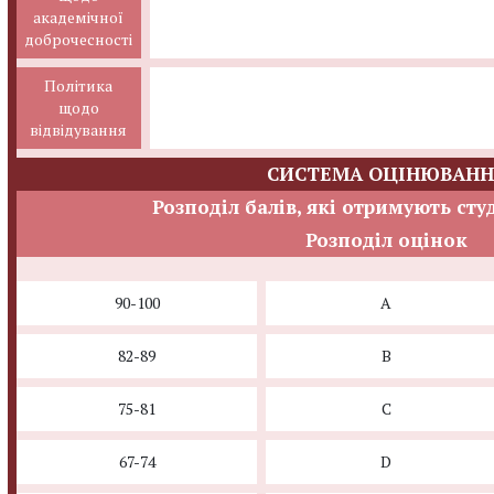
академічної
доброчесності
Політика
щодо
відвідування
СИСТЕМА ОЦІНЮВАНН
Розподіл балів, які отримують сту
Розподіл оцінок
90-100
A
82-89
B
75-81
C
67-74
D