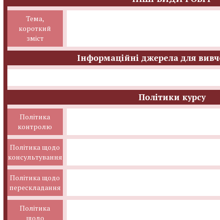
Тема,
короткий
зміст
Інформаційні джерела для вивч
Політики курсу
Політика
контролю
Політика щодо
консультування
Політика щодо
перескладання
Політика
щодо