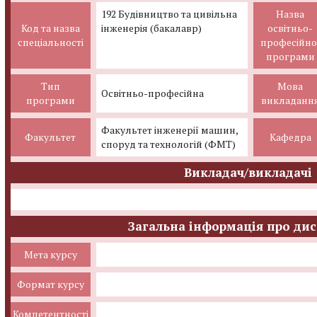
192 Будівництво та цивільна
Назва
Код та назва
інженерія (бакалавр)
освітньо-
спеціальності
професійно
програми
Тип
Мова
Освітньо-професійна
програми
викладанн
Факультет інженерії машин,
Факультет
Кафедра
споруд та технологій (ФМТ)
Викладач/викладачі
Загальна інформація про ди
Мета курсу
Формат курсу
Компетентності