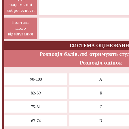
академічної
доброчесності
Політика
щодо
відвідування
СИСТЕМА ОЦІНЮВАНН
Розподіл балів, які отримують сту
Розподіл оцінок
90-100
A
82-89
B
75-81
C
67-74
D