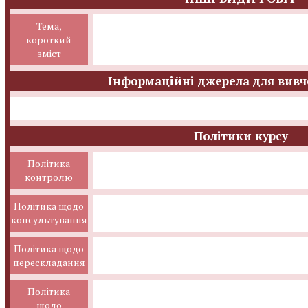
Тема,
короткий
зміст
Інформаційні джерела для вивч
Політики курсу
Політика
контролю
Політика щодо
консультування
Політика щодо
перескладання
Політика
щодо