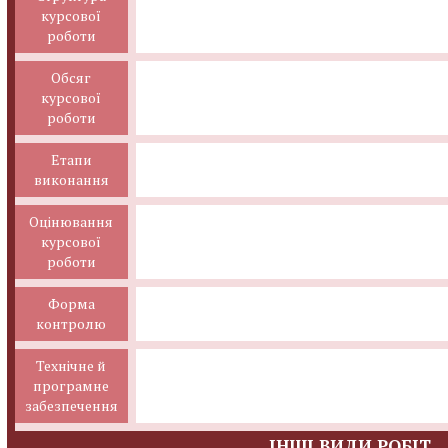
курсової
роботи
Обсяг
курсової
роботи
Етапи
виконання
Оцінювання
курсової
роботи
Форма
контролю
Технічне й
програмне
забезпечення
ІНШІ ВИДИ РОБІТ