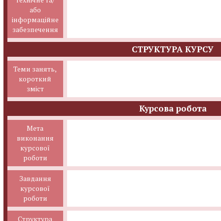
або
інформаційне
забезпечення
СТРУКТУРА КУРСУ
Теми занять,
короткий
зміст
Курсова робота
Мета
виконання
курсової
роботи
Завдання
курсової
роботи
Структура