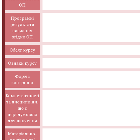
ОП
Програмні
результати
навчання
згідно ОП
Обсяг курсу
Ознаки курсу
Форма
контролю
Компетентності
та дисципліни,
що є
передумовою
для вивчення
Матеріально-
технічне та/