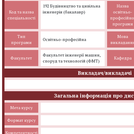
192 Будівництво та цивільна
Назва
Код та назва
інженерія (бакалавр)
освітньо-
спеціальності
професійно
програми
Тип
Мова
Освітньо-професійна
програми
викладанн
Факультет інженерії машин,
Факультет
Кафедра
споруд та технологій (ФМТ)
Викладач/викладачі
Загальна інформація про ди
Мета курсу
Формат курсу
Компетентності