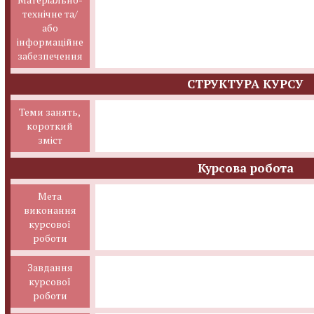
технічне та/
або
інформаційне
забезпечення
СТРУКТУРА КУРСУ
Теми занять,
короткий
зміст
Курсова робота
Мета
виконання
курсової
роботи
Завдання
курсової
роботи