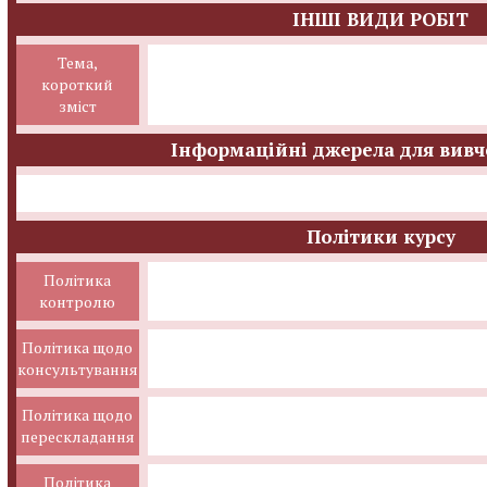
ІНШІ ВИДИ РОБІТ
Тема,
короткий
зміст
Інформаційні джерела для вивч
Політики курсу
Політика
контролю
Політика щодо
консультування
Політика щодо
перескладання
Політика