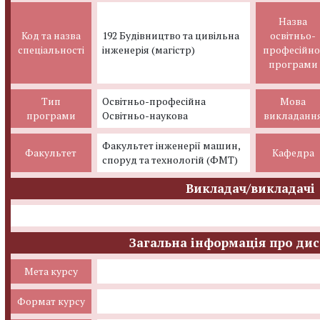
Назва
Код та назва
192 Будівництво та цивільна
освітньо-
спеціальності
інженерія (магістр)
професійно
програми
Тип
Освітньо-професійна
Мова
програми
Освітньо-наукова
викладанн
Факультет інженерії машин,
Факультет
Кафедра
споруд та технологій (ФМТ)
Викладач/викладачі
Загальна інформація про ди
Мета курсу
Формат курсу