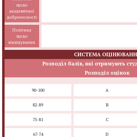
щодо
академічної
доброчесності
Політика
щодо
відвідування
СИСТЕМА ОЦІНЮВАНН
Розподіл балів, які отримують сту
Розподіл оцінок
90-100
A
82-89
B
75-81
C
67-74
D