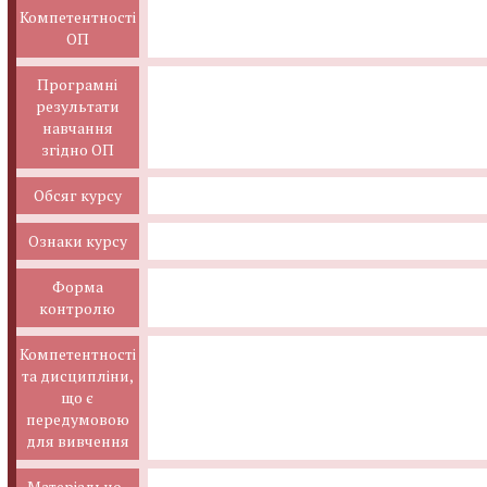
Компетентності
ОП
Програмні
результати
навчання
згідно ОП
Обсяг курсу
Ознаки курсу
Форма
контролю
Компетентності
та дисципліни,
що є
передумовою
для вивчення
Матеріально-