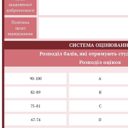
академічної
доброчесності
Політика
щодо
відвідування
СИСТЕМА ОЦІНЮВАНН
Розподіл балів, які отримують сту
Розподіл оцінок
90-100
A
82-89
B
75-81
C
67-74
D