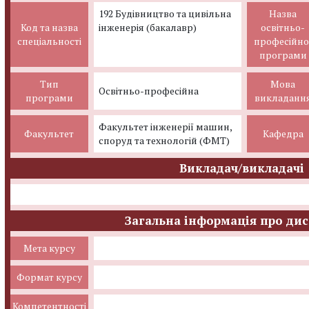
192 Будівництво та цивільна
Назва
Код та назва
інженерія (бакалавр)
освітньо-
спеціальності
професійно
програми
Тип
Мова
Освітньо-професійна
програми
викладанн
Факультет інженерії машин,
Факультет
Кафедра
споруд та технологій (ФМТ)
Викладач/викладачі
Загальна інформація про ди
Мета курсу
Формат курсу
Компетентності