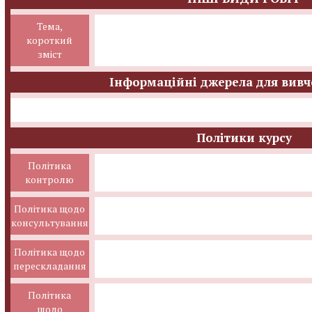
Тема,
короткий
зміст
Інформаційні джерела для вивч
Політики курсу
Політика
контролю
Політика щодо
консультування
Політика щодо
перескладання
Політика
щодо