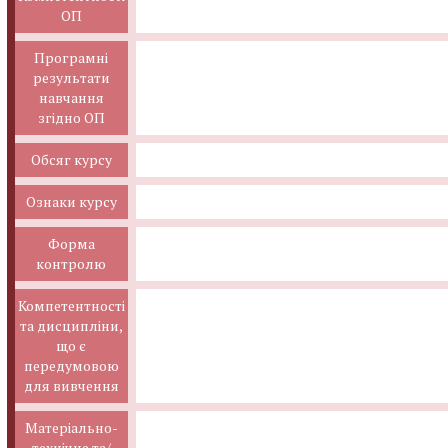
ОП
Програмні
результати
навчання
згідно ОП
Обсяг курсу
Ознаки курсу
Форма
контролю
Компетентності
та дисципліни,
що є
передумовою
для вивчення
Матеріально-
технічне та/