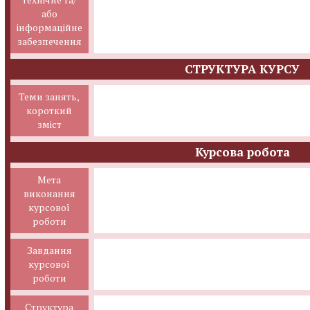
або
інформаційне
забезпечення
СТРУКТУРА КУРСУ
Теми занять,
короткий
зміст
Курсова робота
Мета
виконання
курсової
роботи
Завдання
курсової
роботи
Структура