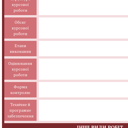
курсової
роботи
Обсяг
курсової
роботи
Етапи
виконання
Оцінювання
курсової
роботи
Форма
контролю
Технічне й
програмне
забезпечення
ІНШІ ВИДИ РОБІТ