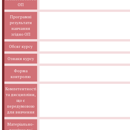
ОП
Програмні
результати
навчання
згідно ОП
Обсяг курсу
Ознаки курсу
Форма
контролю
Компетентності
та дисципліни,
що є
передумовою
для вивчення
Матеріально-
технічне та/