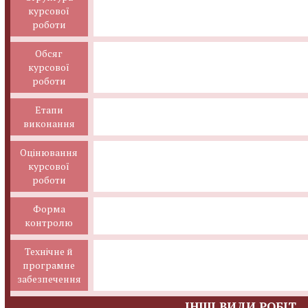
курсової
роботи
Обсяг
курсової
роботи
Етапи
виконання
Оцінювання
курсової
роботи
Форма
контролю
Технічне й
програмне
забезпечення
ІНШІ ВИДИ РОБІТ