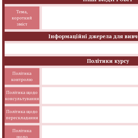
Тема,
короткий
зміст
Інформаційні джерела для вивч
Політики курсу
Політика
контролю
Політика щодо
консультування
Політика щодо
перескладання
Політика
щодо