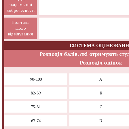
академічної
доброчесності
Політика
щодо
відвідування
СИСТЕМА ОЦІНЮВАНН
Розподіл балів, які отримують сту
Розподіл оцінок
90-100
A
82-89
B
75-81
C
67-74
D