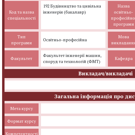
192 Будівництво та цивільна
Назва
Код та назва
інженерія (бакалавр)
освітньо-
спеціальності
професійно
програми
Тип
Мова
Освітньо-професійна
програми
викладанн
Факультет інженерії машин,
Факультет
Кафедра
споруд та технологій (ФМТ)
Викладач/викладачі
Загальна інформація про ди
Мета курсу
Формат курсу
Компетентності