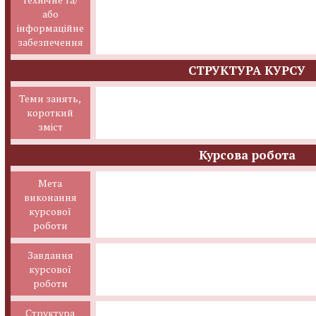
або
інформаційне
забезпечення
СТРУКТУРА КУРСУ
Теми занять,
короткий
зміст
Курсова робота
Мета
виконання
курсової
роботи
Завдання
курсової
роботи
Структура