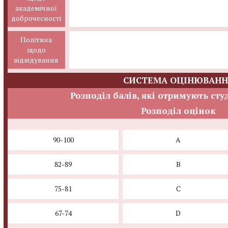
академічної
доброчесності
Політика
щодо
відвідування
СИСТЕМА ОЦІНЮВАНН
Розподіл балів, які отримують сту
Розподіл оцінок
90-100
A
82-89
B
75-81
C
67-74
D