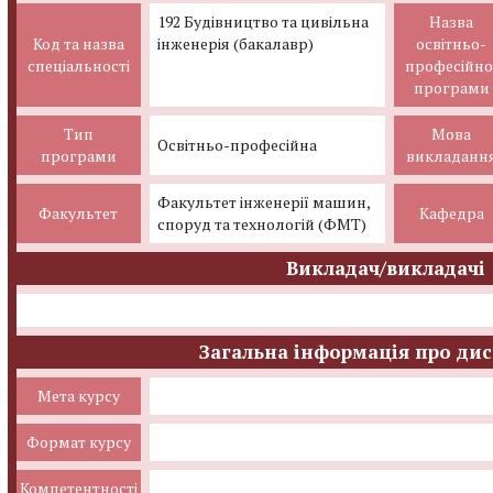
192 Будівництво та цивільна
Назва
Код та назва
інженерія (бакалавр)
освітньо-
спеціальності
професійно
програми
Тип
Мова
Освітньо-професійна
програми
викладанн
Факультет інженерії машин,
Факультет
Кафедра
споруд та технологій (ФМТ)
Викладач/викладачі
Загальна інформація про ди
Мета курсу
Формат курсу
Компетентності