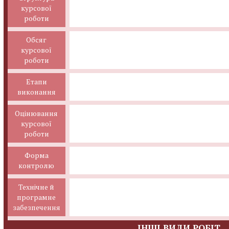
курсової
роботи
Обсяг
курсової
роботи
Етапи
виконання
Оцінювання
курсової
роботи
Форма
контролю
Технічне й
програмне
забезпечення
ІНШІ ВИДИ РОБІТ