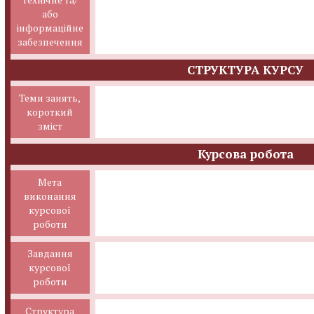
або
інформаційне
забезпечення
СТРУКТУРА КУРСУ
Теми занять,
короткий
зміст
Курсова робота
Мета
виконання
курсової
роботи
Завдання
курсової
роботи
Структура