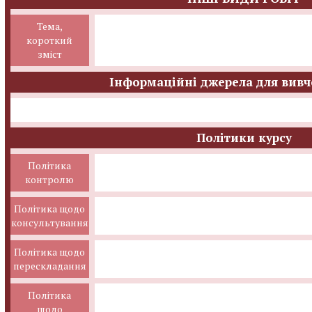
Тема,
короткий
зміст
Інформаційні джерела для вивч
Політики курсу
Політика
контролю
Політика щодо
консультування
Політика щодо
перескладання
Політика
щодо