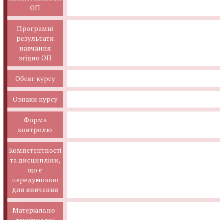
ОП
Програмні
результати
навчання
згідно ОП
Обсяг курсу
Ознаки курсу
Форма
контролю
Компетентності
та дисципліни,
що є
передумовою
для вивчення
Матеріально-
технічне та/