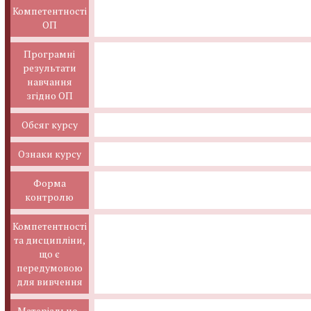
Компетентності
ОП
Програмні
результати
навчання
згідно ОП
Обсяг курсу
Ознаки курсу
Форма
контролю
Компетентності
та дисципліни,
що є
передумовою
для вивчення
Матеріально-