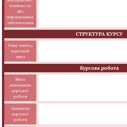
технічне та/
або
інформаційне
забезпечення
СТРУКТУРА КУРСУ
Теми занять,
короткий
зміст
Курсова робота
Мета
виконання
курсової
роботи
Завдання
курсової
роботи