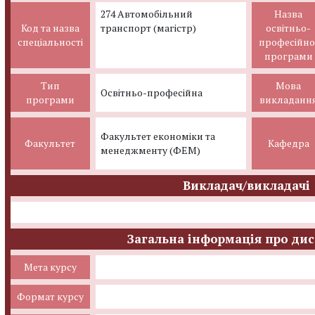
274 Автомобільний
Назва
Код та назва
транспорт (магістр)
освітньо-
спеціальності
професійно
програми
Тип
Мова
Освітньо-професійна
програми
викладанн
Факультет економіки та
Факультет
Кафедра
менеджменту (ФЕМ)
Викладач/викладачі
Загальна інформація про ди
Мета курсу
Формат курсу