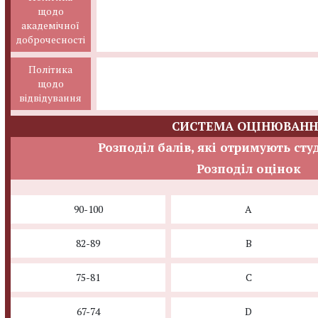
щодо
академічної
доброчесності
Політика
щодо
відвідування
СИСТЕМА ОЦІНЮВАНН
Розподіл балів, які отримують сту
Розподіл оцінок
90-100
A
82-89
B
75-81
C
67-74
D