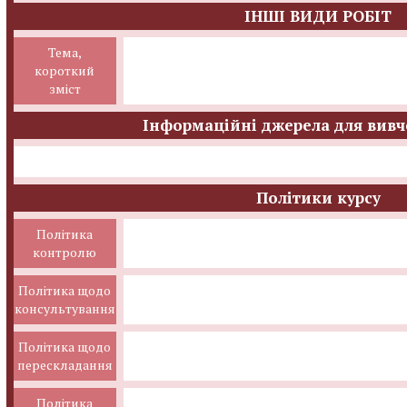
ІНШІ ВИДИ РОБІТ
Тема,
короткий
зміст
Інформаційні джерела для вивч
Політики курсу
Політика
контролю
Політика щодо
консультування
Політика щодо
перескладання
Політика