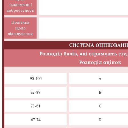
академічної
доброчесності
Політика
щодо
відвідування
СИСТЕМА ОЦІНЮВАНН
Розподіл балів, які отримують сту
Розподіл оцінок
90-100
A
82-89
B
75-81
C
67-74
D