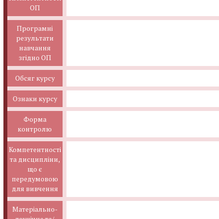
ОП
Програмні
результати
навчання
згідно ОП
Обсяг курсу
Ознаки курсу
Форма
контролю
Компетентності
та дисципліни,
що є
передумовою
для вивчення
Матеріально-
технічне та/