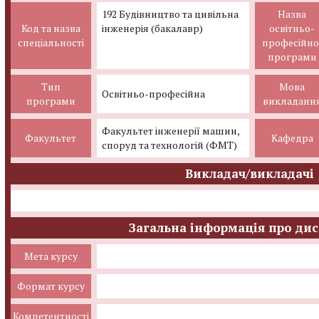
192 Будівництво та цивільна
Назва
Код та назва
інженерія (бакалавр)
освітньо-
спеціальності
професійно
програми
Тип
Мова
Освітньо-професійна
програми
викладанн
Факультет інженерії машин,
Факультет
Кафедра
споруд та технологій (ФМТ)
Викладач/викладачі
Загальна інформація про ди
Мета курсу
Формат курсу
Компетентності