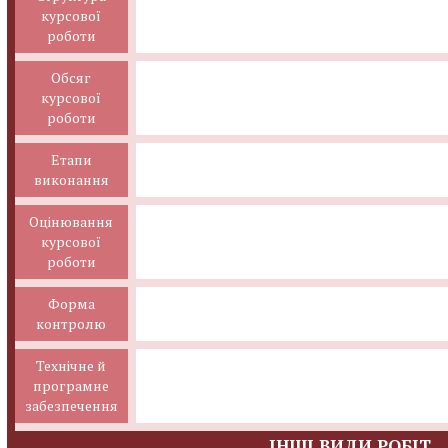
курсової
роботи
Обсяг
курсової
роботи
Етапи
виконання
Оцінювання
курсової
роботи
Форма
контролю
Технічне й
програмне
забезпечення
ІНШІ ВИДИ РОБІТ