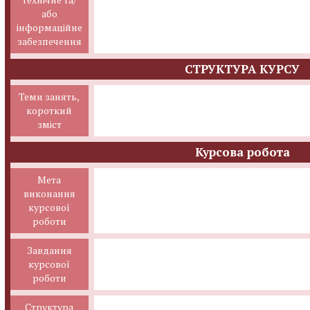
або
інформаційне
забезпечення
СТРУКТУРА КУРСУ
Теми занять,
короткий
зміст
Курсова робота
Мета
виконання
курсової
роботи
Завдання
курсової
роботи
Структура