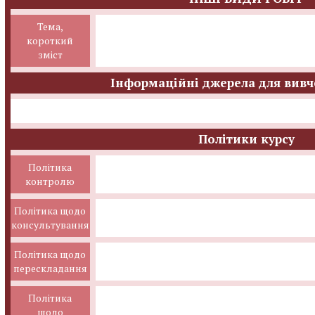
Тема,
короткий
зміст
Інформаційні джерела для вивч
Політики курсу
Політика
контролю
Політика щодо
консультування
Політика щодо
перескладання
Політика
щодо