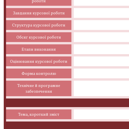
роботи
Завдання курсової роботи
Структура курсової роботи
Обсяг курсової роботи
Етапи виконання
Оцінювання курсової роботи
Форма контролю
Технічне й програмне
забезпечення
Тема, короткий зміст