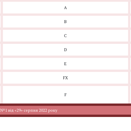
A
B
C
D
E
FX
F
 від «29» серпня 2022 року