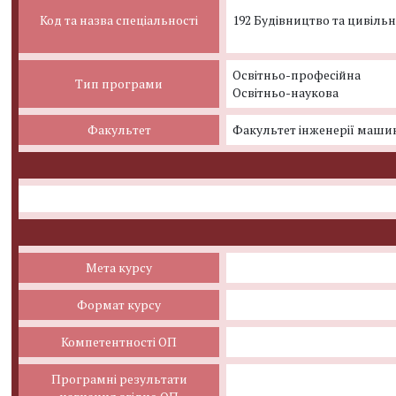
Код та назва спеціальності
192 Будівництво та цивільн
Освітньо-професійна
Тип програми
Освітньо-наукова
Факультет
Факультет інженерії машин
Мета курсу
Формат курсу
Компетентності ОП
Програмні результати