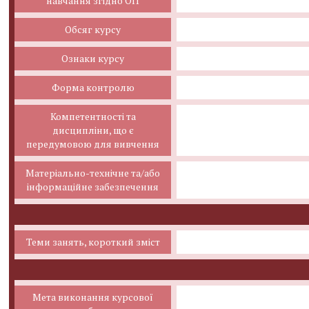
навчання згідно ОП
Обсяг курсу
Ознаки курсу
Форма контролю
Компетентності та
дисципліни, що є
передумовою для вивчення
Матеріально-технічне та/або
інформаційне забезпечення
Теми занять, короткий зміст
Мета виконання курсової