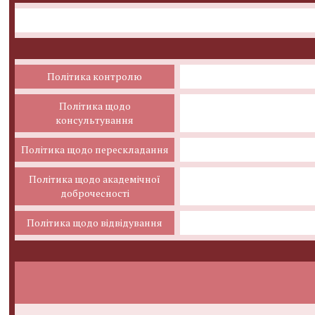
Політика контролю
Політика щодо
консультування
Політика щодо перескладання
Політика щодо академічної
доброчесності
Політика щодо відвідування