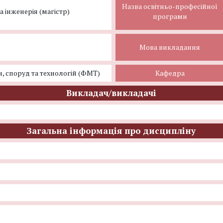
Назва освітньо-професійної
а інженерія (магістр)
програми
Мова викладання
, споруд та технологій (ФМТ)
Кафедра
Викладач/викладачі
Загальна інформація про дисципліну