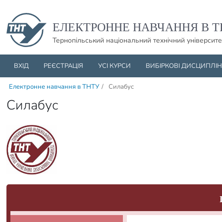
Пропустити навігацю і баннер та перейти до вмісту
ЕЛЕКТРОННЕ НАВЧАННЯ В Т
Тернопільський національний технічний університе
ВХІД
РЕЄСТРАЦІЯ
УСІ КУРСИ
ВИБІРКОВІ ДИСЦИПЛІ
Електронне навчання в ТНТУ
/
Силабус
Силабус