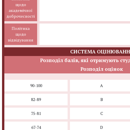
щодо
академічної
доброчесності
Політика
щодо
відвідування
СИСТЕМА ОЦІНЮВАНН
Розподіл балів, які отримують сту
Розподіл оцінок
90-100
A
82-89
B
75-81
C
67-74
D