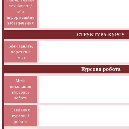
технічне та/
або
інформаційне
забезпечення
СТРУКТУРА КУРСУ
Теми занять,
короткий
зміст
Курсова робота
Мета
виконання
курсової
роботи
Завдання
курсової
роботи