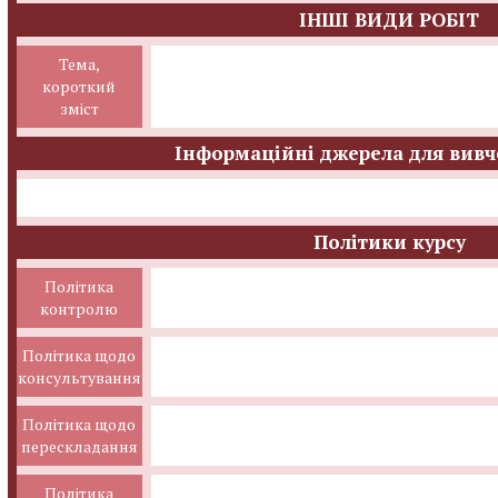
ІНШІ ВИДИ РОБІТ
Тема,
короткий
зміст
Інформаційні джерела для вивч
Політики курсу
Політика
контролю
Політика щодо
консультування
Політика щодо
перескладання
Політика