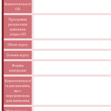
Компетентності
ОП
Програмні
результати
навчання
згідно ОП
Обсяг курсу
Ознаки курсу
Форма
контролю
Компетентності
та дисципліни,
що є
передумовою
для вивчення
Матеріально-