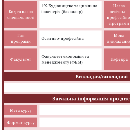
192 Будівництво та цивільна
Назва
Код та назва
інженерія (бакалавр)
освітньо-
спеціальності
професійно
програми
Тип
Мова
Освітньо-професійна
програми
викладанн
Факультет економіки та
Факультет
Кафедра
менеджменту (ФЕМ)
Викладач/викладачі
Загальна інформація про ди
Мета курсу
Формат курсу