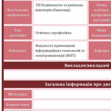
192 Будівництво та цивільна
Назва
Код та назва
інженерія (бакалавр)
освітньо-
спеціальності
професійно
програми
Тип
Мова
Освітньо-професійна
програми
викладанн
Факультет прикладних
Факультет
інформаційних технологій та
Кафедра
електроінженерії (ФПТ)
Викладач/викладачі
Загальна інформація про ди
Мета курсу
Формат курсу