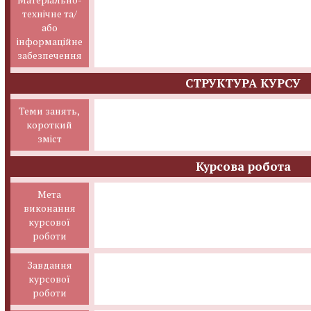
технічне та/
або
інформаційне
забезпечення
СТРУКТУРА КУРСУ
Теми занять,
короткий
зміст
Курсова робота
Мета
виконання
курсової
роботи
Завдання
курсової
роботи