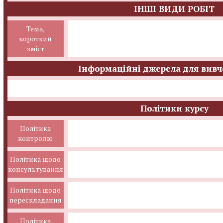
ІНШІ ВИДИ РОБІТ
Тема,
короткий
зміст
Інформаційні джерела для вивч
Політики курсу
Політика
контролю
Політика щодо
консультування
Політика щодо
перескладання
Політика