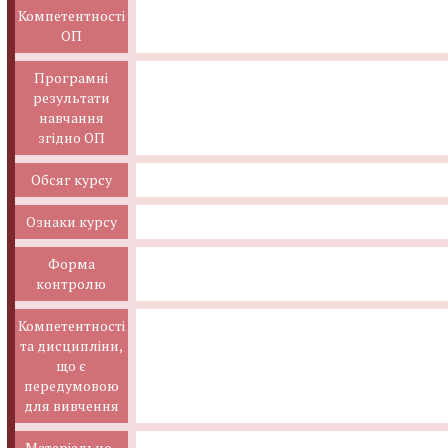
Компетентності
ОП
Програмні
результати
навчання
згідно ОП
Обсяг курсу
Ознаки курсу
Форма
контролю
Компетентності
та дисципліни,
що є
передумовою
для вивчення
Матеріально-