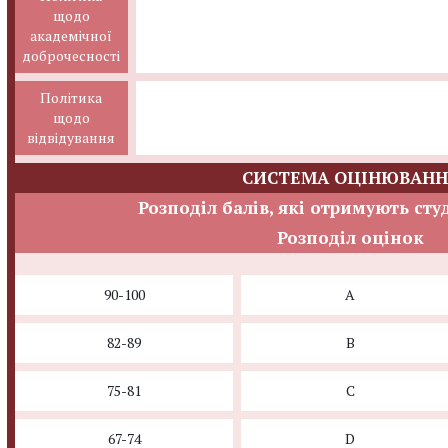
щодо
академічної
доброчесності
Політика
щодо
відвідування
СИСТЕМА ОЦІНЮВАНН
Розподіл балів, які отримують сту
Розподіл оцінок
90-100
A
82-89
B
75-81
C
67-74
D