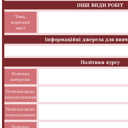
ІНШІ ВИДИ РОБІТ
Тема,
короткий
зміст
Інформаційні джерела для вивч
Політики курсу
Політика
контролю
Політика щодо
консультування
Політика щодо
перескладання
Політика