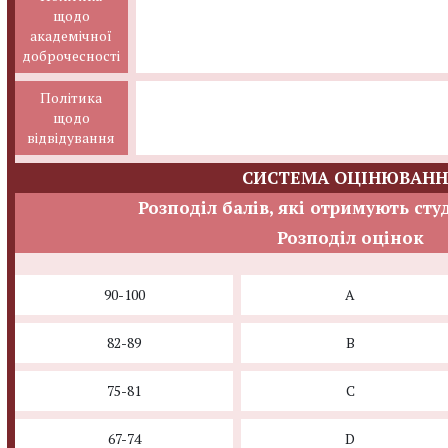
щодо
академічної
доброчесності
Політика
щодо
відвідування
СИСТЕМА ОЦІНЮВАНН
Розподіл балів, які отримують сту
Розподіл оцінок
90-100
A
82-89
B
75-81
C
67-74
D