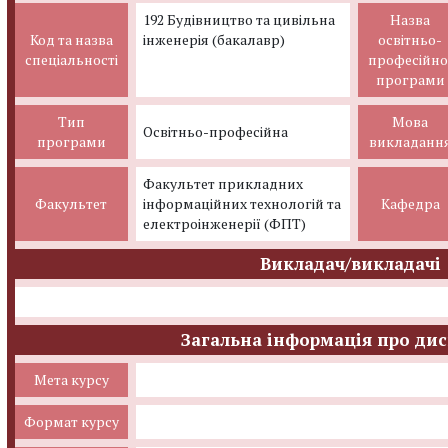
192 Будівництво та цивільна
Назва
Код та назва
інженерія (бакалавр)
освітньо-
спеціальності
професійно
програми
Тип
Мова
Освітньо-професійна
програми
викладанн
Факультет прикладних
Факультет
інформаційних технологій та
Кафедра
електроінженерії (ФПТ)
Викладач/викладачі
Загальна інформація про ди
Мета курсу
Формат курсу