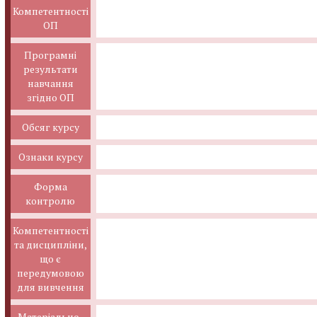
Компетентності
ОП
Програмні
результати
навчання
згідно ОП
Обсяг курсу
Ознаки курсу
Форма
контролю
Компетентності
та дисципліни,
що є
передумовою
для вивчення
Матеріально-