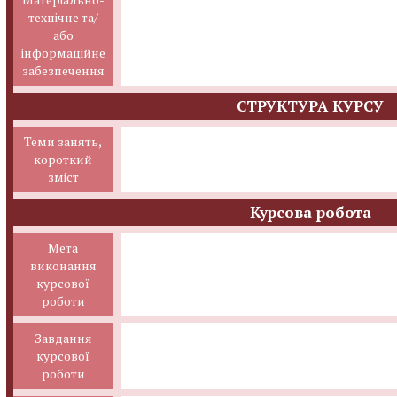
технічне та/
або
інформаційне
забезпечення
СТРУКТУРА КУРСУ
Теми занять,
короткий
зміст
Курсова робота
Мета
виконання
курсової
роботи
Завдання
курсової
роботи