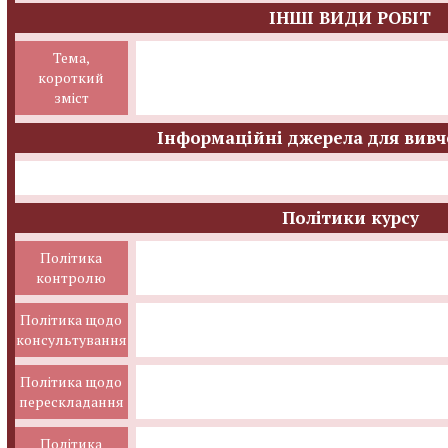
ІНШІ ВИДИ РОБІТ
Тема,
короткий
зміст
Інформаційні джерела для вивч
Політики курсу
Політика
контролю
Політика щодо
консультування
Політика щодо
перескладання
Політика