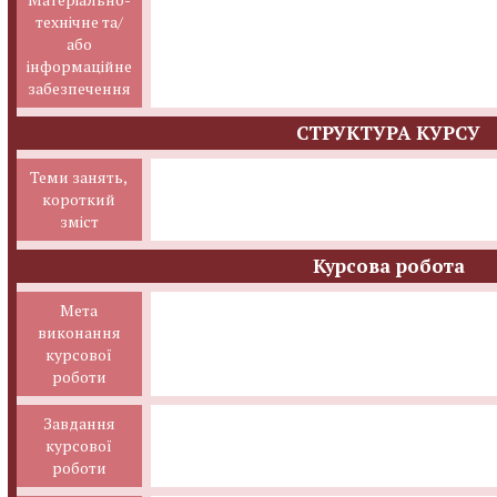
технічне та/
або
інформаційне
забезпечення
СТРУКТУРА КУРСУ
Теми занять,
короткий
зміст
Курсова робота
Мета
виконання
курсової
роботи
Завдання
курсової
роботи