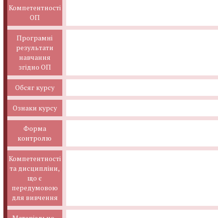
Компетентності
ОП
Програмні
результати
навчання
згідно ОП
Обсяг курсу
Ознаки курсу
Форма
контролю
Компетентності
та дисципліни,
що є
передумовою
для вивчення
Матеріально-