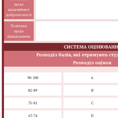
щодо
академічної
доброчесності
Політика
щодо
відвідування
СИСТЕМА ОЦІНЮВАНН
Розподіл балів, які отримують сту
Розподіл оцінок
90-100
A
82-89
B
75-81
C
67-74
D