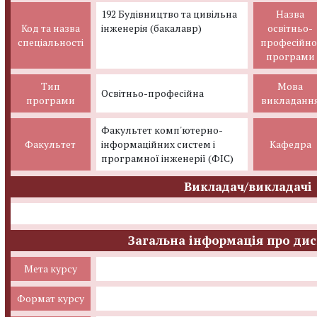
192 Будівництво та цивільна
Назва
Код та назва
інженерія (бакалавр)
освітньо-
спеціальності
професійно
програми
Тип
Мова
Освітньо-професійна
програми
викладанн
Факультет комп'ютерно-
Факультет
інформаційних систем і
Кафедра
програмної інженерії (ФІС)
Викладач/викладачі
Загальна інформація про ди
Мета курсу
Формат курсу