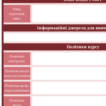
Тема,
короткий
зміст
Інформаційні джерела для вивч
Політики курсу
Політика
контролю
Політика щодо
консультування
Політика щодо
перескладання
Політика
щодо