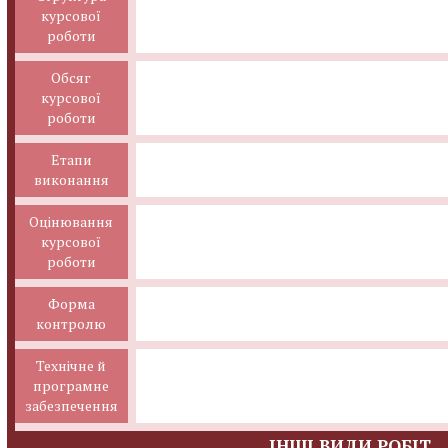
курсової
роботи
Обсяг
курсової
роботи
Етапи
виконання
Оцінювання
курсової
роботи
Форма
контролю
Технічне й
програмне
забезпечення
ІНШІ ВИДИ РОБІТ