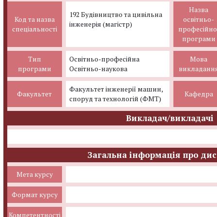
Назва
192 Будівництво та цивільна
Код та назва
освітньо-
інженерія (магістр)
спеціальності
професійно
програми
Тип
Освітньо-професійна
Мова
програми
Освітньо-наукова
викладанн
Факультет інженерії машин,
Факультет
Кафедра
споруд та технологій (ФМТ)
Викладач/викладачі
Загальна інформація про ди
Мета курсу
Формат курсу
Компетентності