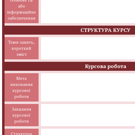
або
інформаційне
забезпечення
СТРУКТУРА КУРСУ
Теми занять,
короткий
зміст
Курсова робота
Мета
виконання
курсової
роботи
Завдання
курсової
роботи
Структура