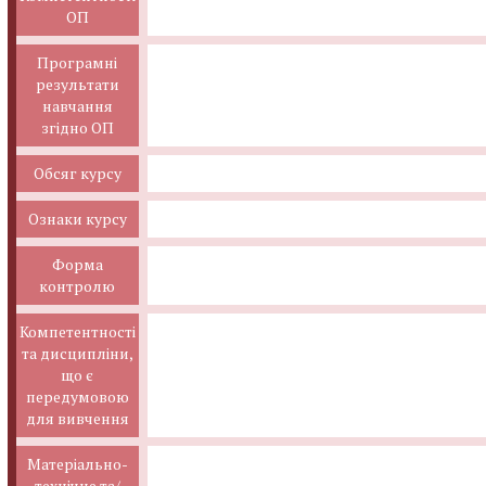
ОП
Програмні
результати
навчання
згідно ОП
Обсяг курсу
Ознаки курсу
Форма
контролю
Компетентності
та дисципліни,
що є
передумовою
для вивчення
Матеріально-
технічне та/