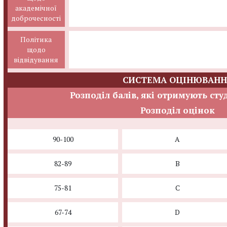
академічної
доброчесності
Політика
щодо
відвідування
СИСТЕМА ОЦІНЮВАНН
Розподіл балів, які отримують сту
Розподіл оцінок
90-100
A
82-89
B
75-81
C
67-74
D