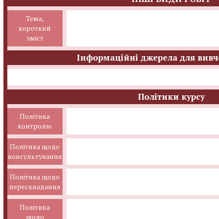
Тема,
короткий
зміст
Інформаційні джерела для вивч
Політики курсу
Політика
контролю
Політика щодо
консультування
Політика щодо
перескладання
Політика
щодо