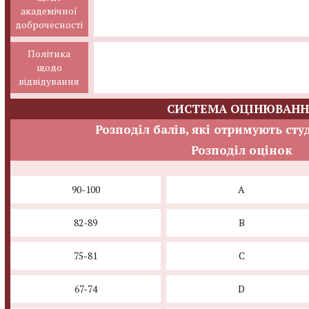
академічної
доброчесності
Політика
щодо
відвідування
СИСТЕМА ОЦІНЮВАНН
Розподіл балів, які отримують сту
Розподіл оцінок
90-100
A
82-89
B
75-81
C
67-74
D