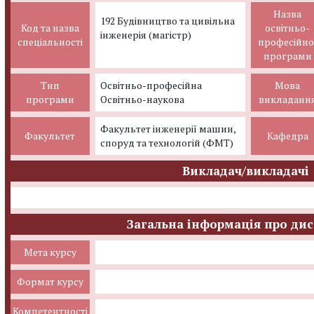
Назва
192 Будівництво та цивільна
Код та назва
освітньо-
інженерія (магістр)
спеціальності
професійно
програми
Тип
Освітньо-професійна
Мова
програми
Освітньо-наукова
викладанн
Факультет інженерії машин,
Факультет
Кафедра
споруд та технологій (ФМТ)
Викладач/викладачі
Загальна інформація про ди
Мета курсу
Формат курсу
Компетентності