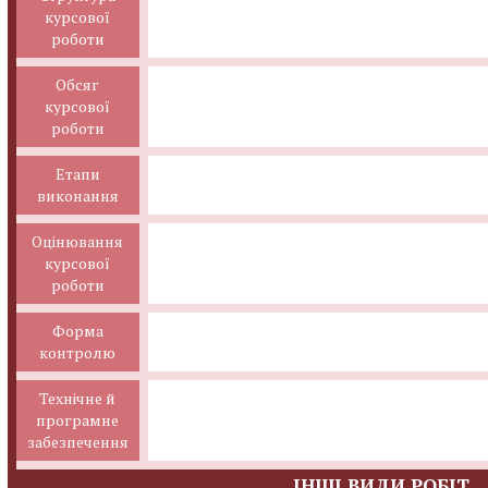
курсової
роботи
Обсяг
курсової
роботи
Етапи
виконання
Оцінювання
курсової
роботи
Форма
контролю
Технічне й
програмне
забезпечення
ІНШІ ВИДИ РОБІТ