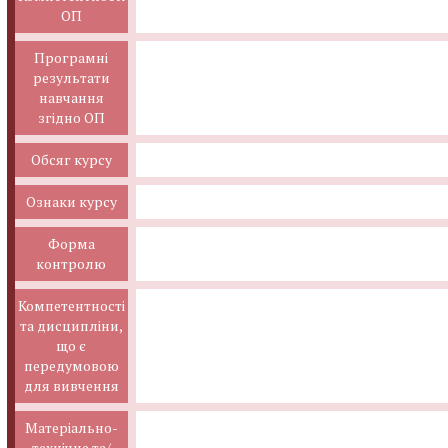
ОП
Програмні
результати
навчання
згідно ОП
Обсяг курсу
Ознаки курсу
Форма
контролю
Компетентності
та дисципліни,
що є
передумовою
для вивчення
Матеріально-
технічне та/