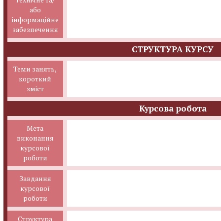
або
інформаційне
забезпечення
СТРУКТУРА КУРСУ
Теми занять,
короткий
зміст
Курсова робота
Мета
виконання
курсової
роботи
Завдання
курсової
роботи
Структура