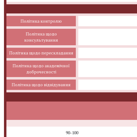
Політика контролю
Політика щодо
консультування
Політика щодо перескладання
Політика щодо академічної
доброчесності
Політика щодо відвідування
90-100