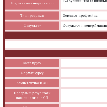
192 Будівництво та цивільн
Код та назва спеціальності
Тип програми
Освітньо-професійна
Факультет
Факультет інженерії машин
Мета курсу
Формат курсу
Компетентності ОП
Програмні результати
навчання згідно ОП