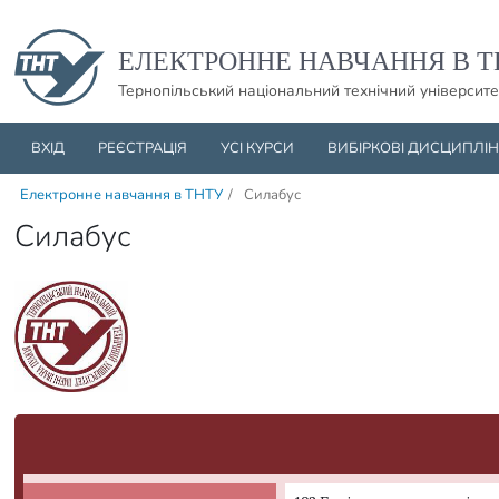
Пропустити навігацю і баннер та перейти до вмісту
ЕЛЕКТРОННЕ НАВЧАННЯ В Т
Тернопільський національний технічний університе
ВХІД
РЕЄСТРАЦІЯ
УСІ КУРСИ
ВИБІРКОВІ ДИСЦИПЛІ
Електронне навчання в ТНТУ
/
Силабус
Силабус