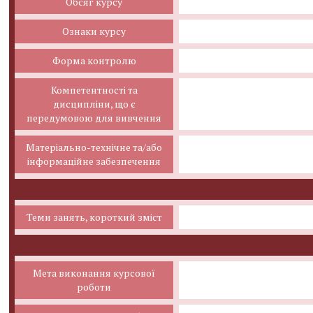
Обсяг курсу
Ознаки курсу
Форма контролю
Компетентності та
дисципліни, що є
передумовою для вивчення
Матеріально-технічне та/або
інформаційне забезпечення
Теми занять, короткий зміст
Мета виконання курсової
роботи