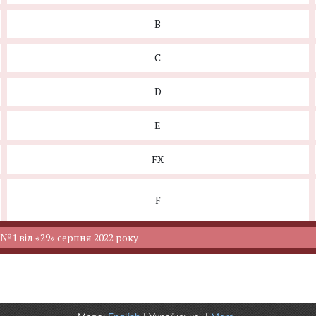
B
C
D
E
FX
F
 від «29» серпня 2022 року