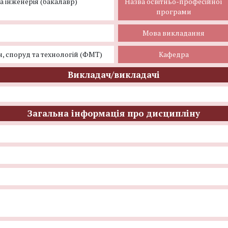
а інженерія (бакалавр)
Назва освітньо-професійної
програми
Мова викладання
, споруд та технологій (ФМТ)
Кафедра
Викладач/викладачі
Загальна інформація про дисципліну