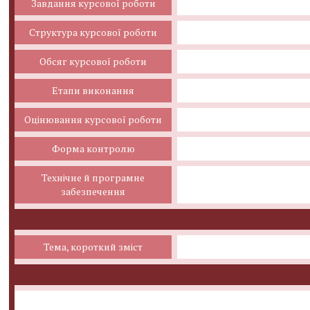
Завдання курсової роботи
Структура курсової роботи
Обсяг курсової роботи
Етапи виконання
Оцінювання курсової роботи
Форма контролю
Технічне й програмне
забезпечення
Тема, короткий зміст