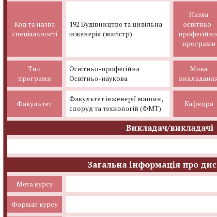
Назва
Код та назва
192 Будівництво та цивільна
освітньо-
спеціальності
інженерія (магістр)
професійно
програми
Тип
Освітньо-професійна
Мова
програми
Освітньо-наукова
викладанн
Факультет інженерії машин,
Факультет
Кафедра
споруд та технологій (ФМТ)
Викладач/викладачі
Загальна інформація про ди
Мета курсу
Формат курсу