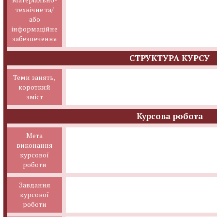
технічне та/
або
інформаційне
забезпечення
СТРУКТУРА КУРСУ
Теми занять,
короткий
зміст
Курсова робота
Мета
виконання
курсової
роботи
Завдання
курсової
роботи