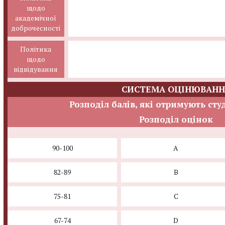
щодо
академічної
доброчесності
Політика
щодо
відвідування
СИСТЕМА ОЦІНЮВАНН
Розподіл балів, які отримують сту
Розподіл оцінок
90-100
A
82-89
B
75-81
C
67-74
D