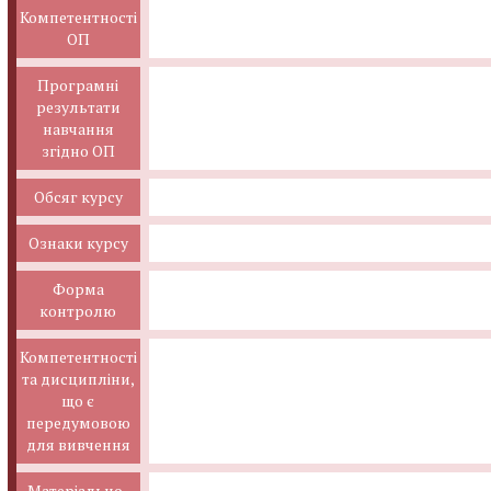
Компетентності
ОП
Програмні
результати
навчання
згідно ОП
Обсяг курсу
Ознаки курсу
Форма
контролю
Компетентності
та дисципліни,
що є
передумовою
для вивчення
Матеріально-