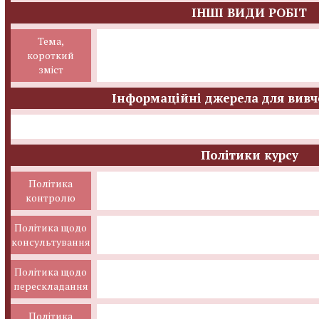
ІНШІ ВИДИ РОБІТ
Тема,
короткий
зміст
Інформаційні джерела для вивч
Політики курсу
Політика
контролю
Політика щодо
консультування
Політика щодо
перескладання
Політика