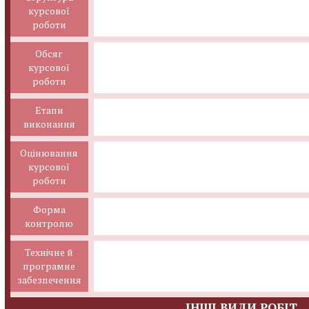
курсової
роботи
Обсяг
курсової
роботи
Етапи
виконання
Оцінювання
курсової
роботи
Форма
контролю
Технічне й
програмне
забезпечення
ІНШІ ВИДИ РОБІТ