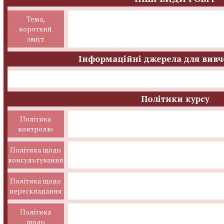
Тема,
короткий
зміст
Інформаційні джерела для вивч
Політики курсу
Політика
контролю
Політика щодо
консультування
Політика щодо
перескладання
Політика
щодо