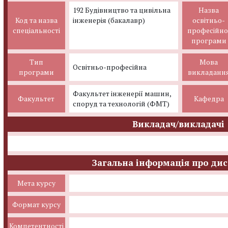
192 Будівництво та цивільна
Назва
Код та назва
інженерія (бакалавр)
освітньо-
спеціальності
професійно
програми
Тип
Мова
Освітньо-професійна
програми
викладанн
Факультет інженерії машин,
Факультет
Кафедра
споруд та технологій (ФМТ)
Викладач/викладачі
Загальна інформація про ди
Мета курсу
Формат курсу
Компетентності