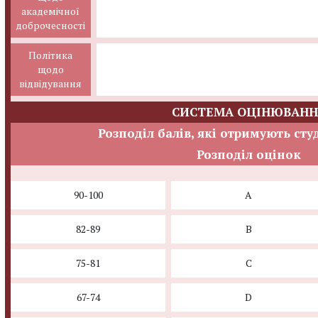
академічної
доброчесності
Політика
щодо
відвідування
СИСТЕМА ОЦІНЮВАНН
Розподіл балів, які отримують сту
Розподіл оцінок
90-100
A
82-89
B
75-81
C
67-74
D