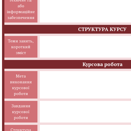
або
інформаційне
забезпечення
СТРУКТУРА КУРСУ
Теми занять,
короткий
зміст
Курсова робота
Мета
виконання
курсової
роботи
Завдання
курсової
роботи
Структура