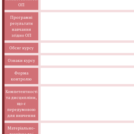
ОП
Програмні
результати
навчання
згідно ОП
Обсяг курсу
Ознаки курсу
Форма
контролю
Компетентності
та дисципліни,
що є
передумовою
для вивчення
Матеріально-
технічне та/