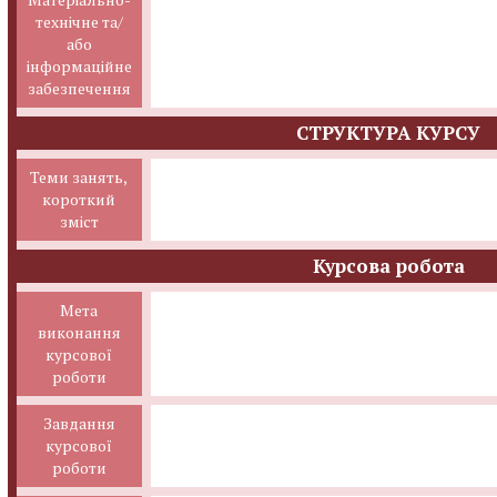
технічне та/
або
інформаційне
забезпечення
СТРУКТУРА КУРСУ
Теми занять,
короткий
зміст
Курсова робота
Мета
виконання
курсової
роботи
Завдання
курсової
роботи