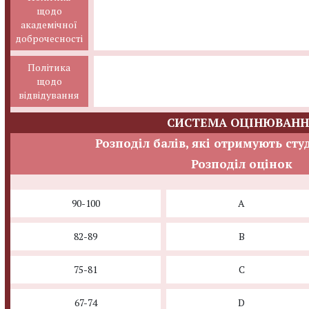
щодо
академічної
доброчесності
Політика
щодо
відвідування
СИСТЕМА ОЦІНЮВАНН
Розподіл балів, які отримують сту
Розподіл оцінок
90-100
A
82-89
B
75-81
C
67-74
D