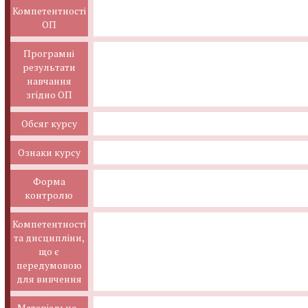
Компетентності
ОП
Програмні
результати
навчання
згідно ОП
Обсяг курсу
Ознаки курсу
Форма
контролю
Компетентності
та дисципліни,
що є
передумовою
для вивчення
Матеріально-