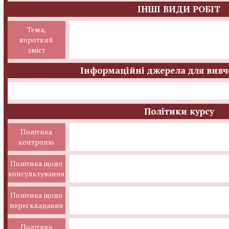
ІНШІ ВИДИ РОБІТ
Тема,
короткий
зміст
Інформаційні джерела для вивч
Політики курсу
Політика
контролю
Політика щодо
консультування
Політика щодо
перескладання
Політика