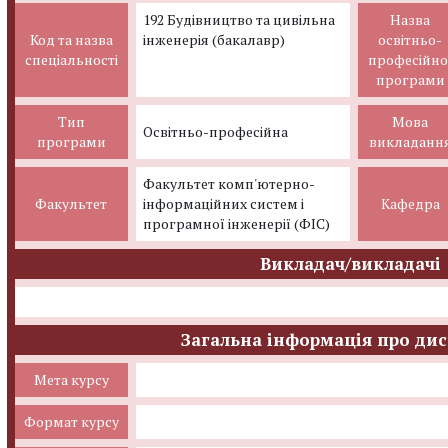
192 Будівництво та цивільна
Назва
Код та назва
інженерія (бакалавр)
освітньо-
спеціальності
професійно
програми
Тип
Мова
Освітньо-професійна
програми
викладанн
Факультет комп'ютерно-
Факультет
інформаційних систем і
Кафедра
програмної інженерії (ФІС)
Викладач/викладачі
Загальна інформація про ди
Мета курсу
Формат курсу