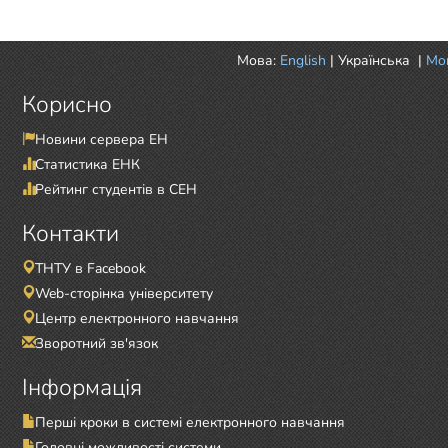
Мова:
English
|
Українська
|
Mor
Корисно
Новини сервера ЕН
Статистика ЕНК
Рейтинг студентів в СЕН
Контакти
ТНТУ в Facebook
Web-сторінка університету
Центр електронного навчання
Зворотний зв'язок
Інформація
Перші кроки в системі електронного навчання
Головні можливості системи