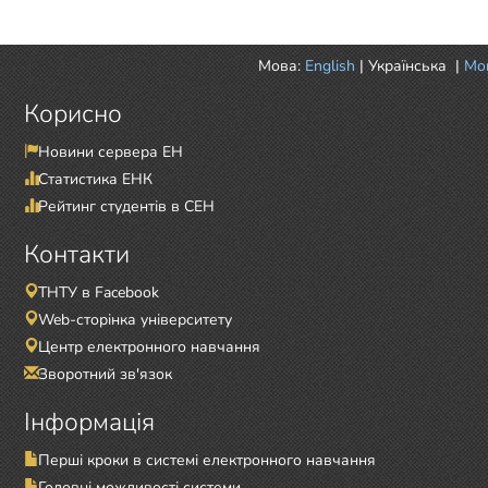
Мова:
English
|
Українська
|
Mor
Корисно
Новини сервера ЕН
Статистика ЕНК
Рейтинг студентів в СЕН
Контакти
ТНТУ в Facebook
Web-сторінка університету
Центр електронного навчання
Зворотний зв'язок
Інформація
Перші кроки в системі електронного навчання
Головні можливості системи