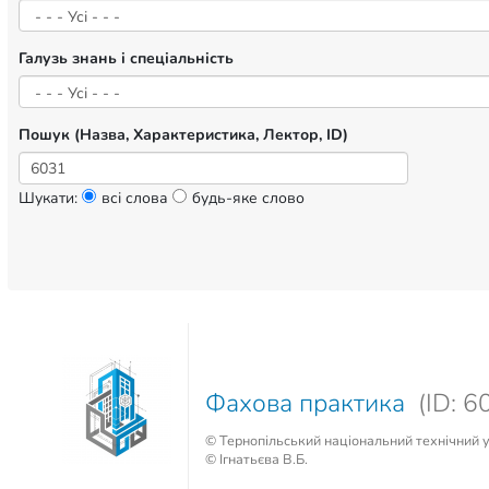
Галузь знань і спеціальність
Пошук (Назва, Характеристика, Лектор, ID)
Шукати:
всі слова
будь-яке слово
Фахова практика
(ID: 6
© Тернопільський національний технічний ун
© Ігнатьєва В.Б.