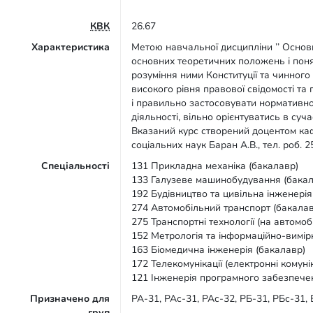
КВК
26.67
Характеристика
Метою навчальної дисципліни ’’ Основ
основних теоретичних положень і поня
розуміння ними Конституції та чинног
високого рівня правової свідомості та
і правильно застосовувати нормативно 
діяльності, вільно орієнтуватись в суч
Вказаний курс створений доцентом каф
соціальних наук Баран А.В., тел. роб.
Спеціальності
131 Прикладна механіка (бакалавр)
133 Галузеве машинобудування (бакал
192 Будівництво та цивільна інженерія
274 Автомобільний транспорт (бакалав
275 Транспортні технології (на автомоб
152 Метрологія та інформаційно-вимір
163 Біомедична інженерія (бакалавр)
172 Телекомунікації (електронні комунік
121 Інженерія програмного забезпече
Призначено для
РА-31, РАс-31, РАс-32, РБ-31, РБс-31, 
груп