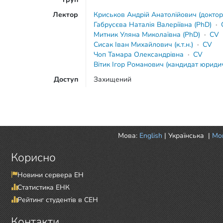
Лектор
Криськов Андрій Анатолійович (доктор
Габрусєва Наталія Валеріївна (PhD)
·
Митник Уляна Миколаївна (PhD)
·
CV
Сисак Іван Михайлович (к.т.н.)
·
CV
Чоп Тамара Олександрівна
·
CV
Вітик Ігор Романович (кандидат юриди
Доступ
Захищений
Мова:
English
|
Українська
|
Mor
Корисно
Новини сервера ЕН
Статистика ЕНК
Рейтинг студентів в СЕН
Контакти