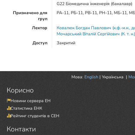
G22 Біомедична інженерія (бакалавр)
Призначено для
РА-11, РБ-11, РВ-11, РН-11, МБ-11, 
груп
Лектор
Ковалюк Богдан Павлович (к.ф.-м.н., д
Мочарський Віталій Сергійович (К. т. н.
Доступ
Закритий
Мова:
English
|
Українська
|
Mor
Корисно
Новини сервера ЕН
Статистика ЕНК
Рейтинг студентів в СЕН
Контакти