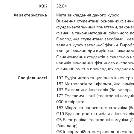
КВК
32.04
Характеристика
Мета викладання даного курсу:
Вивчення студентами основних фізичн
фундаментальними поняттями, законами
фізики, а також методами фізичного д
Оволодіння студентами засобами і ме
задач з курсу загальної фізики. Вироб
явища і закони при вирішенні інженер
Ознайомлення студентів з сучасною 
навиків виконання фізичного експерим
фізичний зміст в прикладних задачах м
Спеціальності
192 Будівництво та цивільна інженерія
152 Метрологія та інформаційно-вимір
163 Біомедична інженерія (бакалавр)
172 Телекомунікації (електронні комунік
000 Аспіранти
153 Мікро- та наносистемна техніка (б
G19 Будівництво та цивільна інженерія
G5 Електроніка, електронні комунікації
(бакалавр)
G6 Інформаційно-вимірювальні техноло