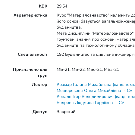
КВК
29.54
Характеристика
Курс "Матерiалознавство" належить д
його основi базується загальноінженерн
будівництва.
Мета дисципліни "Матерiалознавство" 
грунтовні знання про основні матеріал
будівництві та технологічному обладна
Спеціальності
192 Будівництво та цивільна інженерія
Призначено для
МБ-21, МБ-22, МБс-21, МБз-21
груп
Лектор
Крамар Галина Михайлівна (канд. техн.
Мещерякова Ольга Михайлівна
·
CV
Коваль Ігор Володимирович (канд. техн
Бодрова Людмила Гордіївна
·
CV
Доступ
Закритий