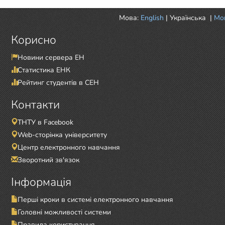
Мова:
English
|
Українська
|
Mor
Корисно
Новини сервера ЕН
Статистика ЕНК
Рейтинг студентів в СЕН
Контакти
ТНТУ в Facebook
Web-сторінка університету
Центр електронного навчання
Зворотний зв'язок
Інформація
Перші кроки в системі електронного навчання
Головні можливості системи
Правила користування