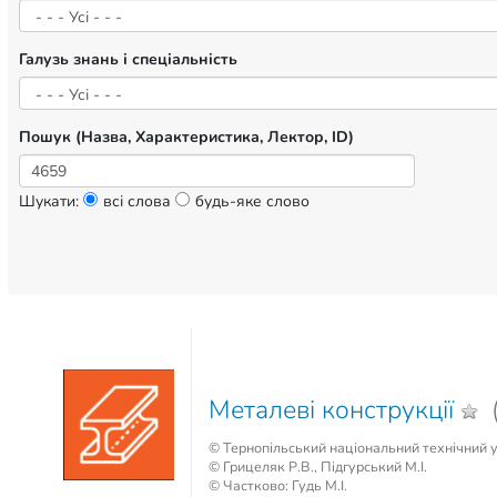
Галузь знань і спеціальність
Пошук (Назва, Характеристика, Лектор, ID)
Шукати:
всі слова
будь-яке слово
Металеві конструкції
(
© Тернопільський національний технічний ун
© Грицеляк Р.В., Підгурський М.І.
© Частково: Гудь М.І.