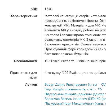
КВК
15.01
Характеристика
Металеві конструкції: історія, матеріали
проєктування, архітектурні форми. Осн
конструкції (МК). Матеріали для МК. 
елементів МК у випадку роботи на роз
центрово і позацентрово стиснених ст
розрахунку елементів МК. З’єднання в
балочних перекриттів. Сталеві каркас
Проєктування ферм громадських і виро
багатоповерхових будинків.
Спеціальності
192 Будівництво та цивільна інженерія
Призначено для
4-го курсу "192 Будівництво та цивіль
груп
Лектор
Баран Денис Ярославович (к.т.н.)
·
CV
Гудь Михайло Іванович (к. т. н.)
·
CV
Підгурський Микола Іванович (доктор т
Ворончак Василь Іванович (МТа-42 [ви
Підгурський Іван Миколайович (канд. т