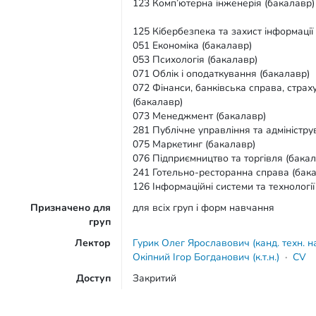
123 Комп’ютерна інженерія (бакалавр)
125 Кібербезпека та захист інформації
051 Економіка (бакалавр)
053 Психологія (бакалавр)
071 Облік і оподаткування (бакалавр)
072 Фінанси, банківська справа, стра
(бакалавр)
073 Менеджмент (бакалавр)
281 Публічне управління та адміністру
075 Маркетинг (бакалавр)
076 Підприємництво та торгівля (бакал
241 Готельно-ресторанна справа (бак
126 Інформаційні системи та технологі
Призначено для
для всіх груп і форм навчання
груп
Лектор
Гурик Олег Ярославович (канд. техн. на
Окіпний Ігор Богданович (к.т.н.)
·
CV
Доступ
Закритий