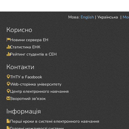
Мова:
English
|
Українська
|
Mor
Корисно
Новини сервера ЕН
Статистика ЕНК
Рейтинг студентів в СЕН
Контакти
ТНТУ в Facebook
Web-сторінка університету
Центр електронного навчання
Зворотний зв'язок
Інформація
Перші кроки в системі електронного навчання
Головні можливості системи