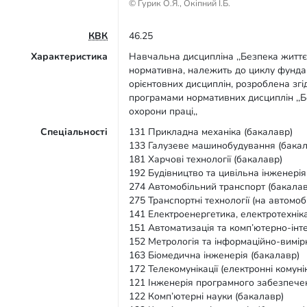
© Гурик О.Я., Окіпний І.Б.
КВК
46.25
Характеристика
Навчальна дисципліна ,,Безпека життєд
нормативна, належить до циклу фунда
орієнтовних дисциплін, розроблена зг
програмами нормативних дисциплін ,,Бе
охорони праці,,
Спеціальності
131 Прикладна механіка (бакалавр)
133 Галузеве машинобудування (бакал
181 Харчові технології (бакалавр)
192 Будівництво та цивільна інженерія
274 Автомобільний транспорт (бакалав
275 Транспортні технології (на автомоб
141 Електроенергетика, електротехнік
151 Автоматизація та комп’ютерно-інте
152 Метрологія та інформаційно-вимір
163 Біомедична інженерія (бакалавр)
172 Телекомунікації (електронні комунік
121 Інженерія програмного забезпече
122 Комп’ютерні науки (бакалавр)