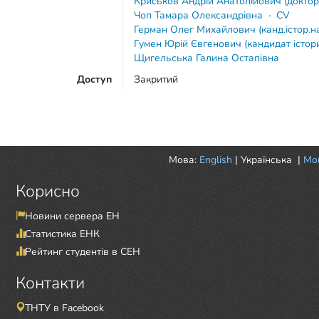
Криськов Андрій Анатолійович (доктор
Чоп Тамара Олександрівна
·
CV
Герман Олег Михайлович (канд.істор.н
Гумен Юрій Євгенович (кандидат істор
Щигельська Галина Остапівна
Доступ
Закритий
Мова:
English
|
Українська
|
Mor
Корисно
Новини сервера ЕН
Статистика ЕНК
Рейтинг студентів в СЕН
Контакти
ТНТУ в Facebook