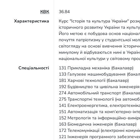
КВК
36.84
Характеристика
Курс "Історія та культура України" р
історичного розвитку України та культ
Його метою є побудова основ націонал
почуття патріотизму у студентської мо
світогляду на основі вивчення історич
минулому й відбуваються нині в Україні
національної культури у світовому про
Спеціальності
131 Прикладна механіка (бакалавр)
133 Галузеве машинобудування (бакал
181 Харчові технології (бакалавр)
192 Будівництво та цивільна інженерія
274 Автомобільний транспорт (бакалав
275 Транспортні технології (на автомоб
141 Електроенергетика, електротехнік
151 Автоматизація та комп’ютерно-інте
152 Метрологія та інформаційно-вимір
163 Біомедична інженерія (бакалавр)
172 Телекомунікації (електронні комунік
121 Інженерія програмного забезпече