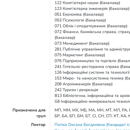
122 Комп’ютерні науки (бакалавр)
123 Комп’ютерна інженерія (бакалавр)
051 Економіка (бакалавр)
053 Психологія (бакалавр)
071 Облік і оподаткування (бакалавр)
072 Фінанси, банківська справа, стра
(бакалавр)
073 Менеджмент (бакалавр)
281 Публічне управління та адміністру
075 Маркетинг (бакалавр)
076 Підприємництво та торгівля (бакал
241 Готельно-ресторанна справа (бак
126 Інформаційні системи та технології
153 Мікро- та наносистемна техніка (б
208 Агроінженерія (бакалавр)
242 Туризм і рекреація
B13 Бібліотечна, інформаційна та архі
G6 Інформаційно-вимірювальні техноло
Призначено для
МП, ММ, МХ, МБ, МА, МН, МТ, МЛ, РА, Р
груп
БР, БА, БП, БМ, БТ, СІ, СН, СП, КТ, КА, 
Лектор
Потіха Оксана Богданівна (Кандидат і