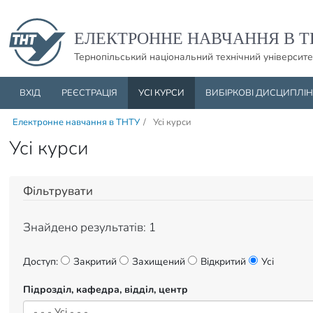
Пропустити навігацю і баннер та перейти до вмісту
ЕЛЕКТРОННЕ НАВЧАННЯ В Т
Тернопільський національний технічний університе
ВХІД
РЕЄСТРАЦІЯ
УСІ КУРСИ
ВИБІРКОВІ ДИСЦИПЛІ
Електронне навчання в ТНТУ
/
Усі курси
Усі курси
Фільтрувати
Знайдено результатів: 1
Доступ:
Закритий
Захищений
Відкритий
Усі
Підрозділ, кафедра, відділ, центр