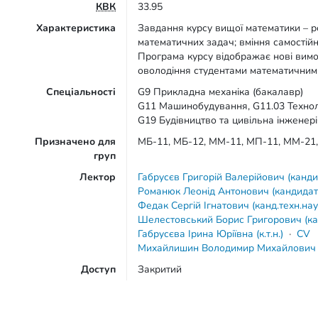
КВК
33.95
Характеристика
Завдання курсу вищої математики – ро
математичних задач; вміння самостій
Програма курсу відображає нові вимог
оволодіння студентами математичним
Спеціальності
G9 Прикладна механіка (бакалавр)
G11 Машинобудування, G11.03 Технол
G19 Будівництво та цивільна інженер
Призначено для
МБ-11, МБ-12, ММ-11, МП-11, ММ-21
груп
Лектор
Габрусєв Григорій Валерійович (кандид
Романюк Леонід Антонович (кандидат 
Федак Сергій Ігнатович (канд.техн.нау
Шелестовський Борис Григорович (кан
Габрусєва Ірина Юріївна (к.т.н.)
·
CV
Михайлишин Володимир Михайлович 
Доступ
Закритий