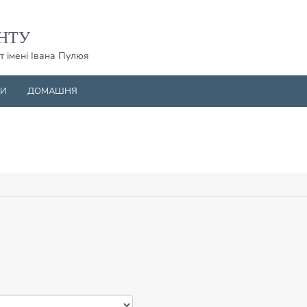
НТУ
т імені Івана Пулюя
НИ
ДОМАШНЯ