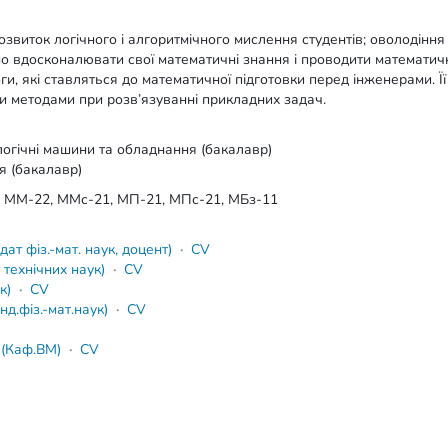
звиток логічного і алгоритмічного мислення студентів; оволодінн
но вдосконалювати свої математичні знання і проводити математич
и, які ставляться до математичної підготовки перед інженерами. Ї
и методами при розв’язуванні прикладних задач.
огічні машини та обладнання (бакалавр)
ія (бакалавр)
, ММ-22, ММс-21, МП-21, МПс-21, МБз-11
ат фіз.-мат. наук, доцент)
·
CV
технічних наук)
·
CV
к)
·
CV
д.фіз.-мат.наук)
·
CV
(Каф.ВМ)
·
CV