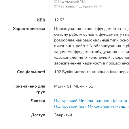
© Підгурський М.І.
© Частково: Підгурський І.М.
КВК
12.62
Характеристика
Проєктування основ і фундаментів – ц
сумісну роботу основи, фундаменту і 
розробляє найраціональніші типи осно
виконання робіт з їх облаштування в 
задачами фундаментобудування є: зни
удосконалення їх конструкцій, скорочен
забезпечення надійності в процесі експ
Спеціальності
192 Будівництво та цивільна інженерія 
Призначено для
МБм - 51, МБнм - 51
груп
Лектор
Підгурський Микола Іванович (доктор 
Підгурський Іван Миколайович (канд. т
Доступ
Закритий