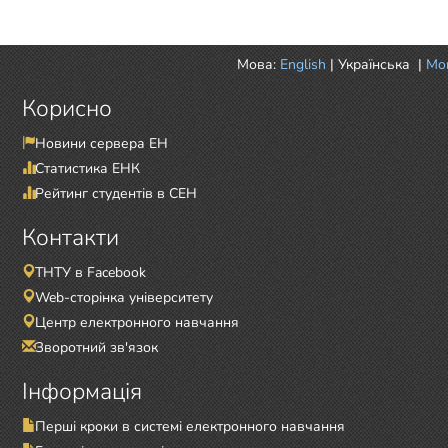
Мова:
English
|
Українська
|
Mor
Корисно
Новини сервера ЕН
Статистика ЕНК
Рейтинг студентів в СЕН
Контакти
ТНТУ в Facebook
Web-сторінка університету
Центр електронного навчання
Зворотний зв'язок
Інформація
Перші кроки в системі електронного навчання