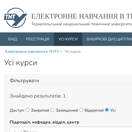
Пропустити навігацю і баннер та перейти до вмісту
ЕЛЕКТРОННЕ НАВЧАННЯ В Т
Тернопільський національний технічний університе
ВХІД
РЕЄСТРАЦІЯ
УСІ КУРСИ
ВИБІРКОВІ ДИСЦИПЛІ
Електронне навчання в ТНТУ
/
Усі курси
Усі курси
Фільтрувати
Знайдено результатів: 1
Доступ:
Закритий
Захищений
Відкритий
Усі
Підрозділ, кафедра, відділ, центр