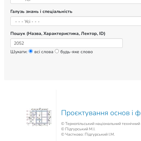
Галузь знань і спеціальність
Пошук (Назва, Характеристика, Лектор, ID)
Шукати:
всі слова
будь-яке слово
Проєктування основ і 
© Тернопільський національний технічний у
© Підгурський М.І.
© Частково: Підгурський І.М.