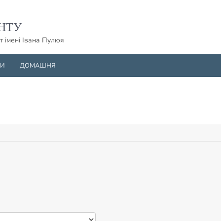
НТУ
т імені Івана Пулюя
НИ
ДОМАШНЯ