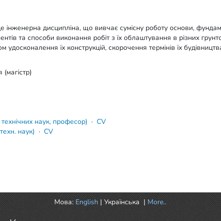
це інженерна дисципліна, що вивчає сумісну роботу основи, фунда
ментів та способи виконання робіт з їх облаштування в різних гру
удосконалення їх конструкцій, скорочення термінів їх будівництва 
 (магістр)
 технічних наук, професор)
·
CV
техн. наук)
·
CV
Мова:
English
|
Українська
|
More..