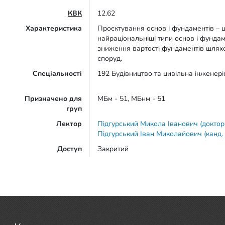
КВК
12.62
Характеристика
Проєктування основ і фундаментів – 
найраціональніші типи основ і фунда
зниження вартості фундаментів шляхом 
споруд.
Спеціальності
192 Будівництво та цивільна інженерія
Призначено для
МБм - 51, МБнм - 51
груп
Лектор
Підгурський Микола Іванович (доктор
Підгурський Іван Миколайович (канд. 
Доступ
Закритий