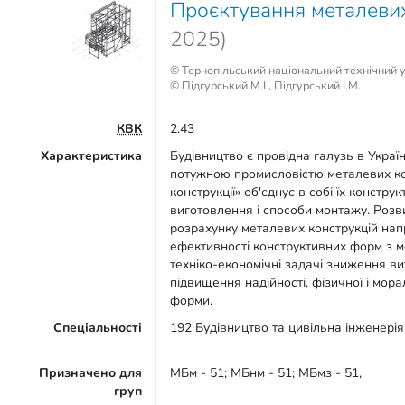
Проєктування металевих
2025)
© Тернопільський національний технічний ун
© Підгурський М.І., Підгурський І.М.
КВК
2.43
Характеристика
Будівництво є провідна галузь в Україн
потужною промисловістю металевих кон
конструкції» об'єднує в собі їх констру
виготовлення і способи монтажу. Розви
розрахунку металевих конструкцій на
ефективності конструктивних форм з м
техніко-економічні задачі зниження вит
підвищення надійності, фізичної і мора
форми.
Спеціальності
192 Будівництво та цивільна інженерія 
Призначено для
МБм - 51; МБнм - 51; МБмз - 51,
груп