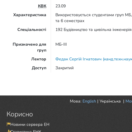
КВК
23.09
Характеристика
Використовується студентами груп МБ,
та 6 семестрах
Спеціальності
192 Будівництво та цивільна інженерія
Призначено для
МБ-ІІІ
груп
Лектор
Федак Сергій Ігнатович (канд.техн.нау
Доступ
Закритий
Мова:
English
|
Українська
|
Mor
Корисно
Новини сервера ЕН
Статистика ЕНК