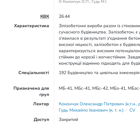
© Конончук О.П., Гудь М.І.
КВК
26.44
Характеристика
Зілізобетонні вироби разом із стінови
сучасного будівництва. Залізобетон, є
з'явилася в результаті з'єднання бето
високої міцності, залізобетон є будіве
характеризується високим потенціалом
стійким до корозії і вогнестійким. Зав
конструкції відмінно підходять для бу
Спеціальності
192 Будівництво та цивільна інженерія
Призначено для
МБ-41, МБс-41, МБс-42, МБз-41, МБзс
груп
Лектор
Конончук Олександр Петрович (к.т.н., 
Гудь Михайло Іванович (к. т. н.)
·
CV
Доступ
Закритий