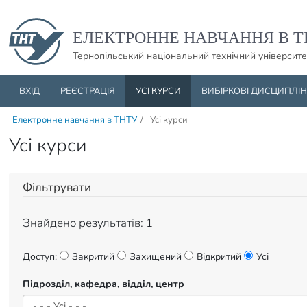
Пропустити навігацю і баннер та перейти до вмісту
ЕЛЕКТРОННЕ НАВЧАННЯ В Т
Тернопільський національний технічний університе
ВХІД
РЕЄСТРАЦІЯ
УСІ КУРСИ
ВИБІРКОВІ ДИСЦИПЛІ
Електронне навчання в ТНТУ
/
Усі курси
Усі курси
Фільтрувати
Знайдено результатів: 1
Доступ:
Закритий
Захищений
Відкритий
Усі
Підрозділ, кафедра, відділ, центр