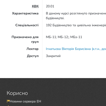
КВК
20.01
Характеристика
В даному курсі розглянуто призначенн
будівництві.
Спеціальності
192 Будівництво та цивільна інженері
Призначено для
МБ-11; МБ-12;; МБз-11
груп
Лектор
Ігнатьєва Вікторія Борисівна (к.т.н., д
Доступ
Закритий
Корисно
Новини сервера ЕН