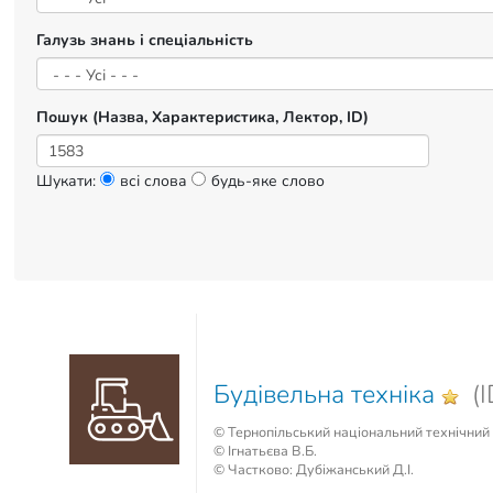
Галузь знань і спеціальність
Пошук (Назва, Характеристика, Лектор, ID)
Шукати:
всі слова
будь-яке слово
Будівельна техніка
(I
© Тернопільський національний технічний 
© Ігнатьєва В.Б.
© Частково: Дубіжанський Д.І.