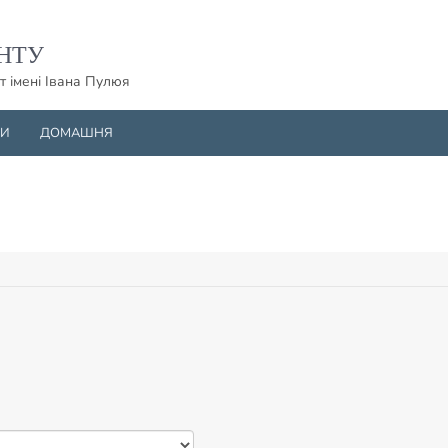
НТУ
т імені Івана Пулюя
НИ
ДОМАШНЯ