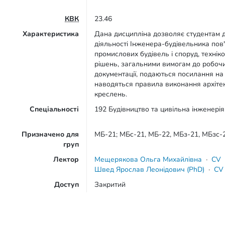
КВК
23.46
Характеристика
Дана дисципліна дозволяє студентам д
діяльності Інженера-будівельника пов
промислових будівель і споруд, техні
рішень, загальними вимогам до робочи
документації, подаються посилання на 
наводяться правила виконання архіте
креслень.
Спеціальності
192 Будівництво та цивільна інженерія
Призначено для
МБ-21; МБс-21, МБ-22, МБз-21, МБзс
груп
Лектор
Мещерякова Ольга Михайлівна
·
CV
Швед Ярослав Леонідович (PhD)
·
CV
Доступ
Закритий