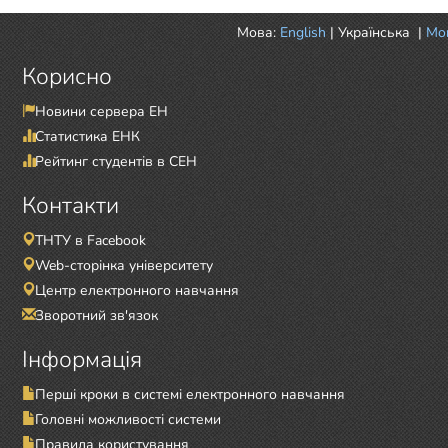
Мова:
English
|
Українська
|
Mor
Корисно
Новини сервера ЕН
Статистика ЕНК
Рейтинг студентів в СЕН
Контакти
ТНТУ в Facebook
Web-сторінка університету
Центр електронного навчання
Зворотний зв'язок
Інформація
Перші кроки в системі електронного навчання
Головні можливості системи
Правила користування