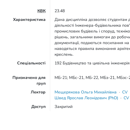
КВК
23.48
Характеристика
Дана дисципліна дозволяє студентам д
діяльності Інженера-будівельника пов
промислових будівель і споруд, техні
рішень, загальними вимогам до робочи
документації, подаються посилання на 
наводяться правила виконання архіте
креслень.
Спеціальності
192 Будівництво та цивільна інженерія
Призначено для
МБ-21; МБс-21, МБ-22, МБз-21, МБзс
груп
Лектор
Мещерякова Ольга Михайлівна
·
CV
Швед Ярослав Леонідович (PhD)
·
CV
Доступ
Закритий