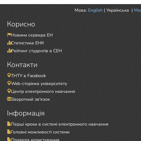
Мова:
English
|
Українська
|
Mor
Корисно
Новини сервера ЕН
Статистика ЕНК
Рейтинг студентів в СЕН
Контакти
ТНТУ в Facebook
Web-сторінка університету
Центр електронного навчання
Зворотний зв'язок
Інформація
Перші кроки в системі електронного навчання
Головні можливості системи
Правила користування