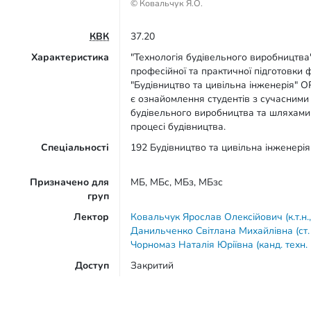
© Ковальчук Я.О.
КВК
37.20
Характеристика
"Технологія будівельного виробництва
професійної та практичної підготовки ф
"Будівництво та цивільна інженерія" 
є ознайомлення студентів з сучасними
будівельного виробництва та шляхами
процесі будівництва.
Спеціальності
192 Будівництво та цивільна інженерія
Призначено для
МБ, МБс, МБз, МБзс
груп
Лектор
Ковальчук Ярослав Олексійович (к.т.н.
Данильченко Світлана Михайлівна (ст.
Чорномаз Наталія Юріївна (канд. техн. 
Доступ
Закритий