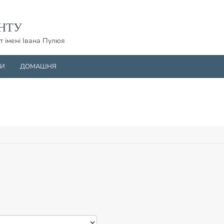
НТУ
т імені Івана Пулюя
НИ
ДОМАШНЯ