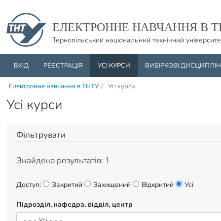
Пропустити навігацю і баннер та перейти до вмісту
ЕЛЕКТРОННЕ НАВЧАННЯ В Т
Тернопільський національний технічний університе
ВХІД
РЕЄСТРАЦІЯ
УСІ КУРСИ
ВИБІРКОВІ ДИСЦИПЛІ
Електронне навчання в ТНТУ
/
Усі курси
Усі курси
Фільтрувати
Знайдено результатів: 1
Доступ:
Закритий
Захищений
Відкритий
Усі
Підрозділ, кафедра, відділ, центр