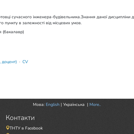
отовці сучасного інженера-будівельника.Знання даної дисципліни 
о пункту в залежності від місцевих умов.
я (бакалавр)
, доцент)
·
CV
Мова:
English
|
Українська
|
More..
Контакти
ТНТУ в Facebook