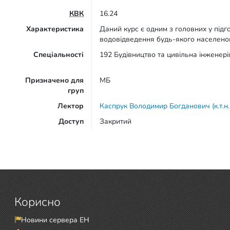
КВК
16.24
Характеристика
Даний курс є одним з головних у підг
водовідведення будь-якого населеног
Спеціальності
192 Будівництво та цивільна інженері
Призначено для
МБ
груп
Лектор
Каспрук Володимир Богданович (к.т.н.
Доступ
Закритий
Корисно
Новини сервера ЕН