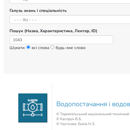
Галузь знань і спеціальність
Пошук (Назва, Характеристика, Лектор, ID)
Шукати:
всі слова
будь-яке слово
Водопостачання і водо
© Тернопільський національний технічний 
© Каспрук В.Б.
© Частково: Биків Н.З.