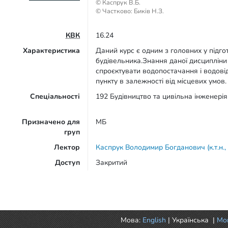
© Каспрук В.Б.
© Частково: Биків Н.З.
КВК
16.24
Характеристика
Даний курс є одним з головних у підго
будівельника.Знання даної дисципліни
спроєктувати водопостачання і водов
пункту в залежності від місцевих умов
Спеціальності
192 Будівництво та цивільна інженерія
Призначено для
МБ
груп
Лектор
Каспрук Володимир Богданович (к.т.н.,
Доступ
Закритий
Мова:
English
|
Українська
|
Mor