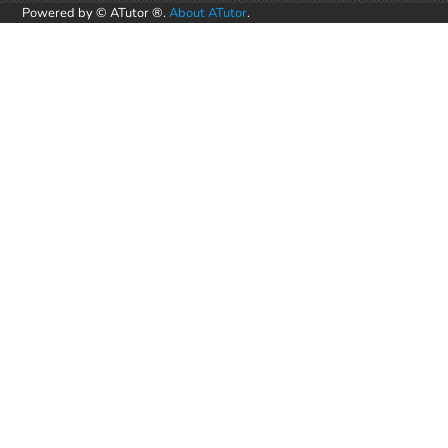
Powered by © ATutor ®.
About ATutor
.